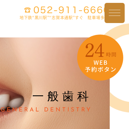
地下鉄“黒川駅”“志賀本通駅”すぐ 駐車場多数
一般歯科
GENERAL DENTISTRY