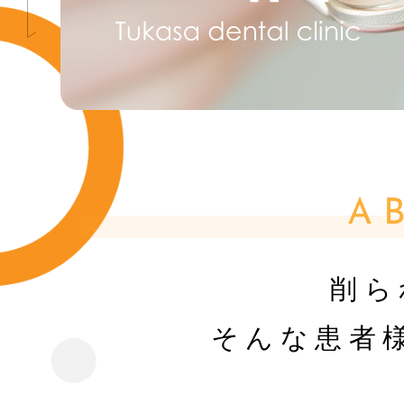
A
削ら
そんな患者