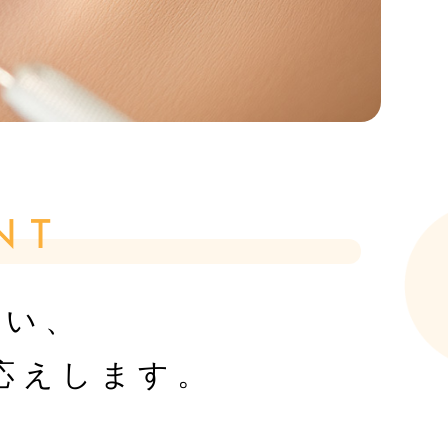
NT
ない、
応えします。